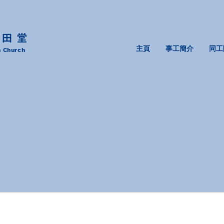
沙田堂
主頁
事工簡介
同工
n Church