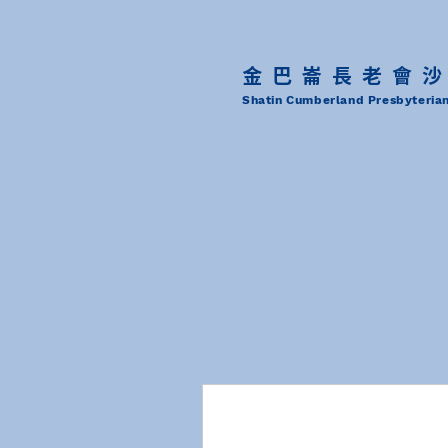
金巴崙長老會
Shatin Cumberland Presbyteria