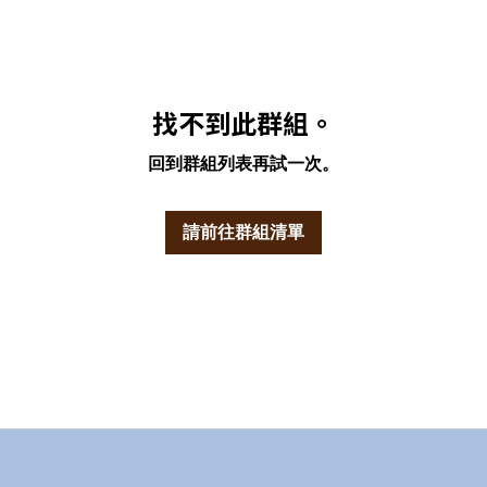
找不到此群組。
回到群組列表再試一次。
請前往群組清單