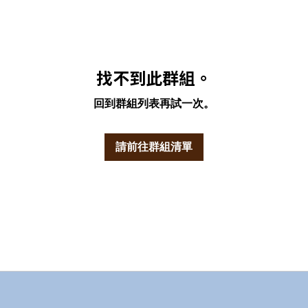
找不到此群組。
回到群組列表再試一次。
請前往群組清單