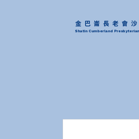
金巴崙長老會
Shatin Cumberland Presbyteria