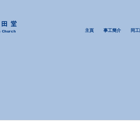
沙田堂
主頁
事工簡介
同工
n Church